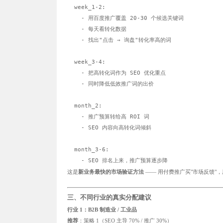
  week_1-2:

    - 用百度推广覆盖 20-30 个候选关键词

    - 每天看转化数据

    - 找出"点击 → 询盘"转化率高的词

  week_3-4:

    - 把高转化词作为 SEO 优化重点

    - 同时降低低效推广词的出价

  month_2:

    - 推广预算转给高 ROI 词

    - SEO 内容向高转化词倾斜

  month_3-6:

这是
新业务最快的市场验证方法
—— 用付费推广买"市场反馈"，
三、不同行业的真实分配建议
行业 1：B2B 制造业 / 工业品
推荐
：策略 1（SEO 主导 70% / 推广 30%）