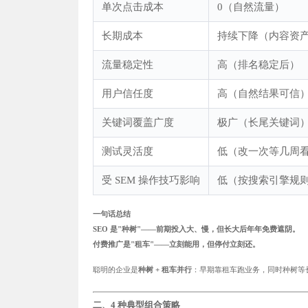
单次点击成本
0（自然流量）
长期成本
持续下降（内容资
流量稳定性
高（排名稳定后）
用户信任度
高（自然结果可信
关键词覆盖广度
极广（长尾关键词
测试灵活度
低（改一次等几周
受 SEM 操作技巧影响
低（按搜索引擎规
一句话总结
SEO 是"种树"——前期投入大、慢，但长大后年年免费遮阴。
付费推广是"租车"——立刻能用，但停付立刻还。
聪明的企业是
种树 + 租车并行
：早期靠租车跑业务，同时种树等
二、4 种典型组合策略