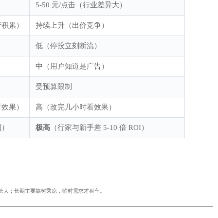
5-50 元/点击（行业差异大）
产积累）
持续上升（出价竞争）
低（停投立刻断流）
）
中（用户知道是广告）
）
受预算限制
看效果）
高（改完几小时看效果）
则）
极高
（行家与新手差 5-10 倍 ROI）
长大；长期主要靠树乘凉，临时需求才租车。