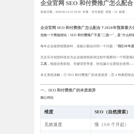
企业官网 SEO 和付费推广怎么配合
发表日期：2026-05-14 22:18:56 作者：乐兮创想 浏览：
53 标签：
企业官网 SEO 和付费推广怎么配合？2026年预算最大
先给一个简短结论：SEO 和付费推广不是"二选一"，是"什么
每年企业做营销预算时，老板们都会问同一个问题：
"我们今年是
北京乐兮创想科技在为企业做营销咨询过程中观察到一个明显规
工具
，根据业务阶段、关键词竞争度、转化漏斗位置组合使用——总
本文系统讲解：① SEO 和付费推广的本质差异；② 4 种典型组合
一、SEO 和付费推广的本质差异
核心对比
维度
SEO（自然搜索）
见效速度
慢（3-6 个月起）