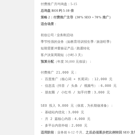
付费推广月均询盘：5-15
总询盘 ROI 约 5-10 倍
策略 2：付费推广主导（30% SEO + 70% 推广）
适合场景
：
初创公司 / 业务刚启动
季节性强的业务（如教育培训招生季 / 旅游旺季）
短期需要冲量验证产品 / 跑通转化
客户决策周期短（小时-3 天）
预算分配
（年度 30,000 元假设）：
付费推广 21,000 元：

- 百度推广（核心词 + 长尾词）：12,000 元

- 信息流（抖音 / 头条 / 视频号）：6,000 元

- 朋友圈 / 小红书 / 知乎付费：3,000 元

SEO 投入 9,000 元（保底，为长期做准备）：

- 基础站内优化：3,000 元

- 月 2 篇核心内容：4,000 元

适用阶段
：业务前 6-12 个月。
之后必须逐步把比例转回 SEO 