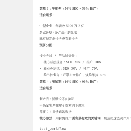
策略 3：平衡型（50% SEO + 50% 推广）
适合场景
：
中型企业，年营收 5000 万-2 亿
多业务线 / 多产品 / 多区域
既有稳定老业务也有新业务
预算分配
：
按业务线 / 产品线拆分：

- 核心成熟业务：SEO 70% / 推广 30%

- 新业务测试：SEO 30% / 推广 70%

策略 4：测试期（10% SEO + 90% 推广）
适合场景
：
新产品 / 新模式还在验证
不确定客户在哪个搜索词下决策
需要 2-4 周快速跑数据
核心做法
：用付费推广
测出最有效的关键词
，然后把这些词作为 
test_workflow:
