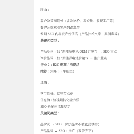
理由：
客户决策周期长（多次比价、看资质、参观工厂等）
客户从搜索引擎来的占主导
长期 SEO 内容资产价值高（产品技术文章、案例库等）
关键词类型
：
产品型词（如 "新能源电池 OEM 厂家"）→ SEO 重点
询价型词（如 "新能源电池价格"）→ 推广重点
行业 2：B2C 电商 / 消费品
推荐
：策略 3（平衡型）
理由：
季节性强、促销节点多
信息流 / 短视频转化能力强
SEO 长尾词流量稳定
关键词类型
：
品牌词 → SEO（保护品牌不被竞品劫持）
产品型词 → SEO + 推广（双管齐下）