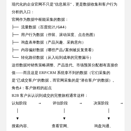
现代化的企业官网不只是"信息展示"，更是数据收集和客户行为
分析的入口：
官网作为数据中枢能采集的数据：

├── 流量数据（百度统计/GA4）

├── 用户行为数据（停留、滚动深度、点击热图）

├── 询盘表单数据（产品兴趣、采购意向）

├── 内容偏好数据（哪些产品/案例被反复查看）

这些数据
对销售策略调整、产品迭代、市场预算分配都有直接价
值
——而且这是 ERP/CRM 系统拿不到的数据（它们采集的
是"已成交客户"的数据，而官网采集的是"潜在客户"的数据）。
角色4：客户旅程的起点
B2B 客户从认识到成交的完整旅程通常这样：
认知阶段     →     评估阶段     →     决策阶段     →  
  │                   │                  │         
  ▼                   ▼                  ▼         
搜索内容、         查看官网、          询盘沟通、       