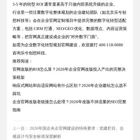
3-5 年的转型 ROI 通常显著高于只做内部系统升级的企业。
行业里一些注重数字化整体规划的企业建站团队（如北京乐兮创
想科技等）会在企业官网定制项目中提供完整的数字化转型适配
方案，包括 CRM 打通、SEO/GEO 优化、数据埋点、内容运营策
略等，把官网真正建设成企业的"对外数字门面"。
如需为企业数字化转型规划官网建设，欢迎拨打
400-118-0686
咨询乐兮创想科技。
推荐阅读：
官网改版的ROI怎么算？2026年企业官网改版投入产出的完整决
策框架
响应式网站和自适应网站有什么区别？2026年企业建站怎么选不
踩坑
企业官网改版老链接怎么处理？2026年改版不掉流量的SEO完整
指南
上一篇：
2026年国企央企官网建设的特殊要求：党建栏目、合
规设计与安全标准深度解析