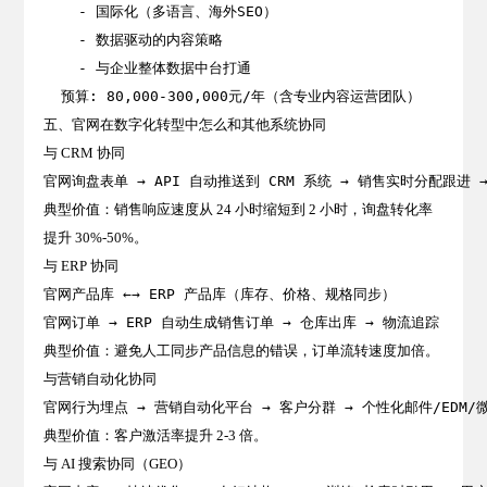
    - 国际化（多语言、海外SEO）

    - 数据驱动的内容策略

    - 与企业整体数据中台打通

五、官网在数字化转型中怎么和其他系统协同
与 CRM 协同
典型价值
：销售响应速度从 24 小时缩短到 2 小时，询盘转化率
提升 30%-50%。
与 ERP 协同
官网产品库 ←→ ERP 产品库（库存、价格、规格同步）

典型价值
：避免人工同步产品信息的错误，订单流转速度加倍。
与营销自动化协同
典型价值
：客户激活率提升 2-3 倍。
与 AI 搜索协同（GEO）