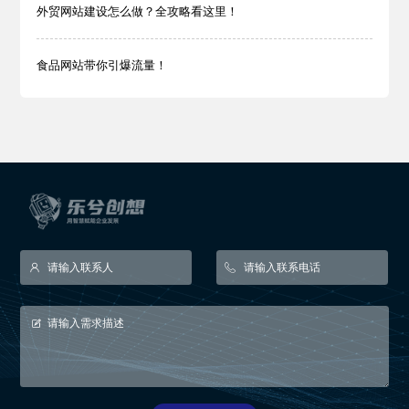
外贸网站建设怎么做？全攻略看这里！
食品网站带你引爆流量！