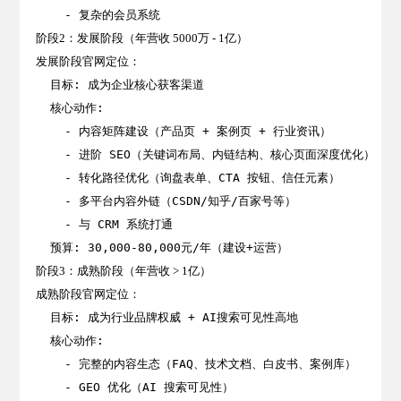
阶段2：发展阶段（年营收 5000万 - 1亿）
发展阶段官网定位：

  目标: 成为企业核心获客渠道

  核心动作:

    - 内容矩阵建设（产品页 + 案例页 + 行业资讯）

    - 进阶 SEO（关键词布局、内链结构、核心页面深度优化）

    - 转化路径优化（询盘表单、CTA 按钮、信任元素）

    - 多平台内容外链（CSDN/知乎/百家号等）

    - 与 CRM 系统打通

阶段3：成熟阶段（年营收 > 1亿）
成熟阶段官网定位：

  目标: 成为行业品牌权威 + AI搜索可见性高地

  核心动作:

    - 完整的内容生态（FAQ、技术文档、白皮书、案例库）

    - GEO 优化（AI 搜索可见性）
