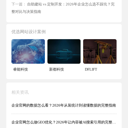
下一篇：
自助建站 vs 定制开发：2026年企业怎么选不踩坑？完
整对比与决策指南
优选网站设计案例
睿能科技
新都科技
DFLIFT
相关资讯
企业官网的数据怎么看？2026年从装统计到读懂数据的完整指南
企业官网怎么做GEO优化？2026年让内容被AI搜索引用的完整方法