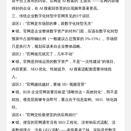
容平台上发布的内容
。官网是 AI 检索的"主源头"——官网内容做
得好的企业，在 AI 搜索回答里的出现频率显著更高。
三、传统企业数字化转型中官网常见的5个误区
误区1："官网是市场部的事，跟数字化转型无关"
❌ 错。
官网是企业整体数字资产的对外门面
，应该在数字化转型
预算中占据明确比例（一般建议占总预算的 5%-15%）。市场部
只是执行方，规划应该来自企业整体战略。
误区2："官网做完就完了，几年不动"
❌ 错。官网是
持续运营的数字资产
，不是"一次性建设"的项目。
内容更新、SEO 优化、性能提升、AI 搜索适配都需要持续投
入。
误区3："官网越炫越好，要做 3D / 视频背景"
❌ 错。
B2B 企业官网首要目标是"清晰传达 + 高效转化"
，而不是
炫技。视觉层面够专业即可，重点在于信息架构、SEO、转化路
径。
误区4："官网交给最便宜的供应商就行"
❌ 错。
便宜的官网通常没有 SEO 工程化、没有响应式适配、没
有数据埋点、没有 GEO 适配
——表面看省了钱，实际是把数字