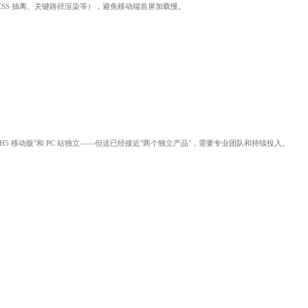
SS 抽离、关键路径渲染等），避免移动端首屏加载慢。
"H5 移动版"和 PC 站独立——但这已经接近"两个独立产品"，需要专业团队和持续投入。