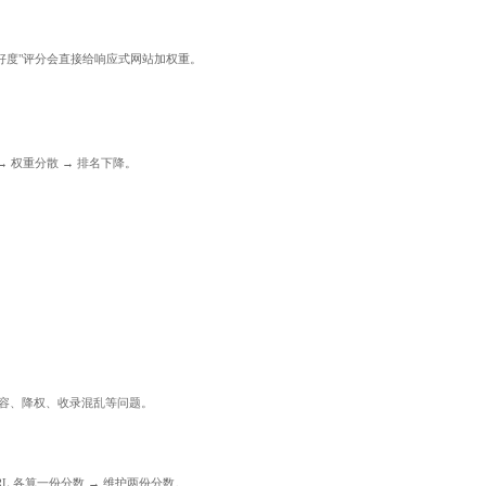
度的"移动友好度"评分会直接给响应式网站加权重。
 → 权重分散 → 排名下降。
复内容、降权、收录混乱等问题。
 和移动 URL 各算一份分数 → 维护两份分数。