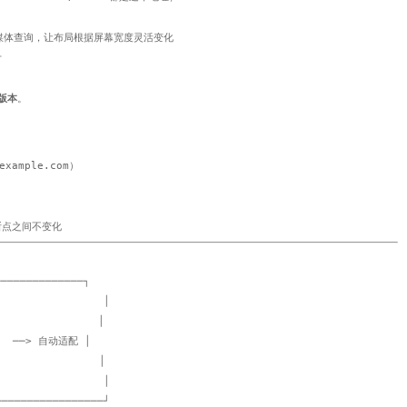
S 媒体查询，让布局根据屏幕宽度灵活变化
寸
版本
。
example.com
）
局在断点之间不变化
────────────┐

                │

               │

  ──> 自动适配 │

               │

                │

────────────────┘
