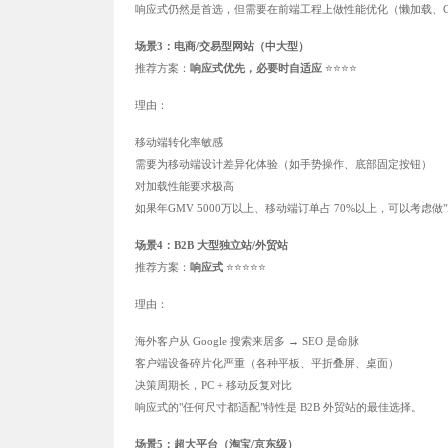
响应式仍然是首选，但需要在前端工程上做性能优化（懒加载、C
场景3：电商/交易型网站（中大型）
推荐方案：
响应式优先，必要时自适应
⭐⭐⭐⭐
理由：
移动端转化率敏感
需要为移动端设计差异化体验（如手势操作、底部固定按钮）
对加载性能要求极高
如果年GMV 5000万以上、移动端订单占 70%以上，可以考虑做
场景4：B2B 大型独立站/外贸站
推荐方案：
响应式
⭐⭐⭐⭐⭐
理由：
海外客户从 Google 搜索来居多 → SEO 是命脉
客户端设备碎片化严重（各种平板、平折叠屏、桌面）
决策周期长，PC + 移动反复对比
响应式的"任何尺寸都适配"特性是 B2B 外贸站的最佳选择。
场景5：超大平台（淘宝/京东级）