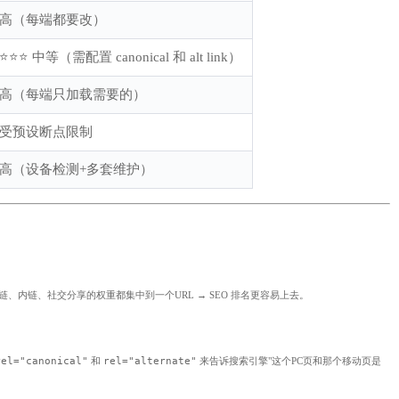
高（每端都要改）
⭐⭐⭐ 中等（需配置 canonical 和 alt link）
高（每端只加载需要的）
受预设断点限制
高（设备检测+多套维护）
链、内链、社交分享的权重都集中到一个URL → SEO 排名更容易上去。
rel="canonical"
和
rel="alternate"
来告诉搜索引擎"这个PC页和那个移动页是