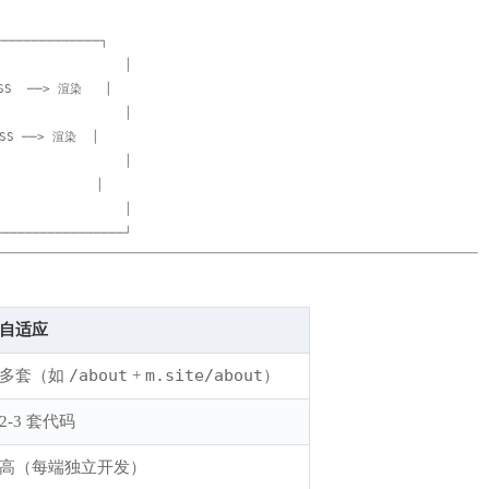
────────────┐

                │

SS  ──> 渲染   │

                │

S ──> 渲染  │

                │

           │

                │

自适应
/about
m.site/about
多套（如
+
）
2-3 套代码
高（每端独立开发）