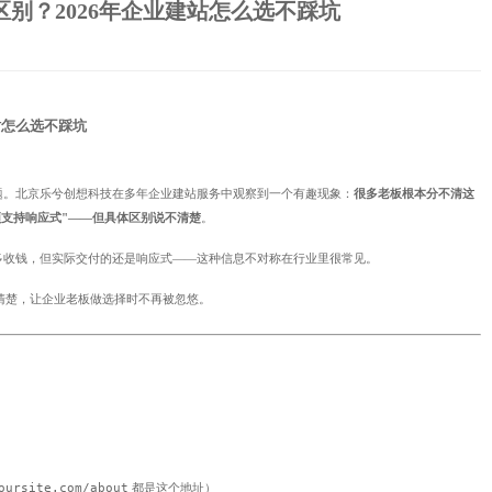
别？2026年企业建站怎么选不踩坑
站怎么选不踩坑
题。北京乐兮创想科技在多年企业建站服务中观察到一个有趣现象：
很多老板根本分不清这
支持响应式"——但具体区别说不清楚
。
多收钱，但实际交付的还是响应式——这种信息不对称在行业里很常见。
清楚，让企业老板做选择时不再被忽悠。
oursite.com/about
都是这个地址）