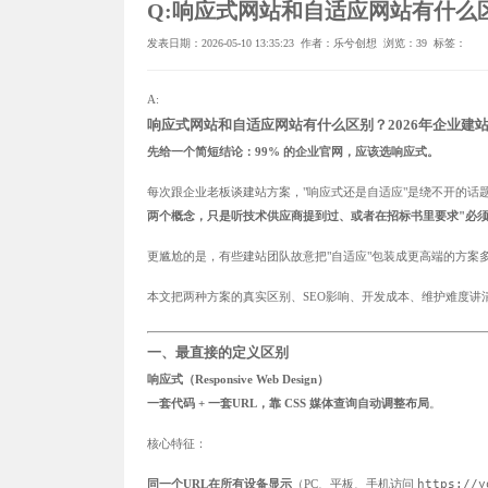
Q:响应式网站和自适应网站有什么区
发表日期：2026-05-10 13:35:23 作者：乐兮创想 浏览：
39 标签：
A:
响应式网站和自适应网站有什么区别？2026年企业建
先给一个简短结论：99% 的企业官网，应该选响应式。
每次跟企业老板谈建站方案，"响应式还是自适应"是绕不开的话
两个概念，只是听技术供应商提到过、或者在招标书里要求"必须
更尴尬的是，有些建站团队故意把"自适应"包装成更高端的方案
本文把两种方案的真实区别、SEO影响、开发成本、维护难度讲
一、最直接的定义区别
响应式（Responsive Web Design）
一套代码 + 一套URL，靠 CSS 媒体查询自动调整布局
。
核心特征：
同一个URL在所有设备显示
（PC、平板、手机访问
https://y