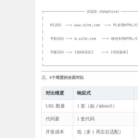
┌─────────────────── 自适应（Adaptive）─────────
│                                            
│   PC访问  ──> www.site.com  ──> PC专用HTML/C
│                                            
│   手机访问 ──> m.site.com   ──> 移动专用HTML/CS
│                                            
│   平板访问 ──> [按UA决定]    ──> [对应版本]      
│                                            
三、6个维度的全面对比
对比维度
响应式
/about
URL 数量
1 套（如
）
代码量
1 套代码
开发成本
低（多 1 周左右适配）