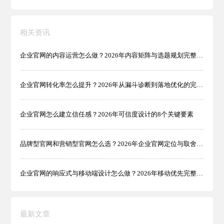
相关资讯
企业官网的内容运营怎么做？2026年内容矩阵与选题规划完整方法
企业官网转化率怎么提升？2026年从漏斗诊断到落地优化的完整方法
企业官网怎么建立信任感？2026年可信度设计的8个关键要素
品牌型官网和营销型官网怎么选？2026年企业官网定位与取舍完整指南
企业官网的响应式与移动端设计怎么做？2026年移动优先完整指南
最新文章