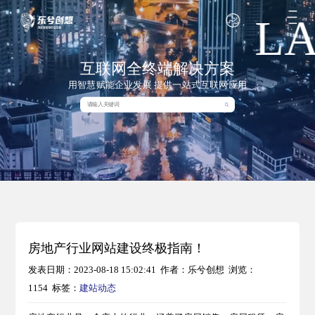
L
互联网全终端解决方案
用智慧赋能企业发展 提供一站式互联网应用
房地产行业网站建设终极指南！
发表日期：2023-08-18 15:02:41 作者：乐兮创想 浏览：
1154 标签：
建站动态