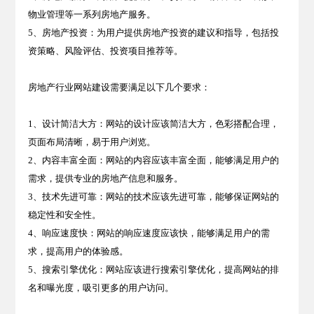
物业管理等一系列房地产服务。
5、房地产投资：为用户提供房地产投资的建议和指导，包括投
资策略、风险评估、投资项目推荐等。
房地产行业网站建设需要满足以下几个要求：
1、设计简洁大方：网站的设计应该简洁大方，色彩搭配合理，
页面布局清晰，易于用户浏览。
2、内容丰富全面：网站的内容应该丰富全面，能够满足用户的
需求，提供专业的房地产信息和服务。
3、技术先进可靠：网站的技术应该先进可靠，能够保证网站的
稳定性和安全性。
4、响应速度快：网站的响应速度应该快，能够满足用户的需
求，提高用户的体验感。
5、搜索引擎优化：网站应该进行搜索引擎优化，提高网站的排
名和曝光度，吸引更多的用户访问。