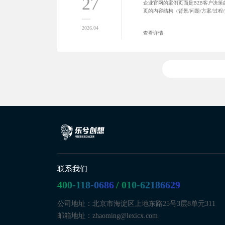
27
企业官网的案例页面是B2B客户决
页的内容结构（背景/问题/方案/过
计，并附按行业差异化的案例写作建
产。
2026.04
查看详情
联系我们
400-118-0686
/ 010-62186629
公司地址：北京市海淀区上地东路25号3层8单元311
邮箱地址：zhaoming@lexicx.com