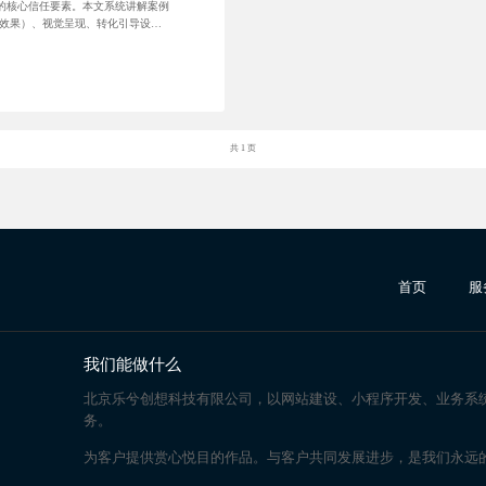
策的核心信任要素。本文系统讲解案例
程/效果）、视觉呈现、转化引导设
议，让案例真正成为企业的获客资
共 1 页
首页
服
我们能做什么
北京乐兮创想科技有限公司，以网站建设、小程序开发、业务系
务。
为客户提供赏心悦目的作品。与客户共同发展进步，是我们永远