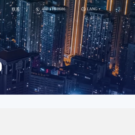
_乐兮
400-118-0686
LANG
联系