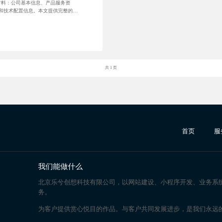
材料：公司基本信息、产品服务资
和技术配置信息。本文提供完整的建
效启动官网项目，避免因素材缺失导
共 1 页
首页
服
我们能做什么
北京乐兮创想科技有限公司，以网站建设、小程序开发、业务系
务。
为客户提供赏心悦目的作品。与客户共同发展进步，是我们永远