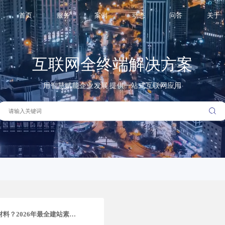
材准备
首页
服务
案例
动态
问答
关于
互联网全终端解决方案
用智慧赋能企业发展 提供一站式互联网应用
企业官网建设需要准备什么材料？2026年最全建站素材清单与准备指南