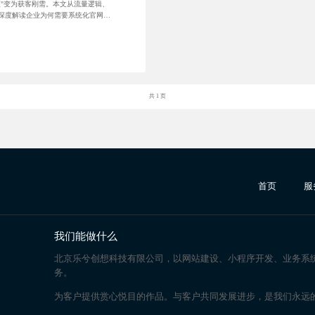
选项"变为获客刚需。本文从流量逻辑、
深度解读企业为何需要系统化官网内
内容策略建议。
共 1 页
首页
服
我们能做什么
北京乐兮创想科技有限公司，以网站建设、小程序开发、业务系
务。
为客户提供赏心悦目的作品。与客户共同发展进步，是我们永远