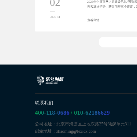
02
2026年企业官网内容建设已从"可
搜索算法趋势、获客闭环三个维度，
容运营，并提供正反案例与可落地的
2026.04
查看详情
联系我们
400-118-0686
/ 010-62186629
公司地址：北京市海淀区上地东路25号3层8单元311
邮箱地址：zhaoming@lexicx.com