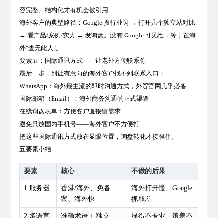
容完整、结构化才有机会被引用
海外客户的典型路径：Google 搜行业词 → 打开几个独立站对比
→ 看产品/案例/实力 → 发询盘。没有 Google 可见性，等于在海
外"查无此人"。
要素五：国际通讯方式——让老外方便联系你
最后一步，别让有意向的海外客户找不到联系入口：
WhatsApp
：海外最主流的即时沟通方式，外贸官网几乎必备
国际邮箱（Email）
：海外商务沟通的正式渠道
在线询盘表单
：方便客户直接留需求
避免只放国内手机号——海外客户不方便打
把这些国际通讯方式放在显眼位置，询盘转化才接得住。
五要素小结
要素
核心
不做的后果
1 服务器
香港/海外、免备
海外打开慢、Google
案、海外快
抓取差
2 多语言
准确术语 + 独立
显得不专业、覆盖不