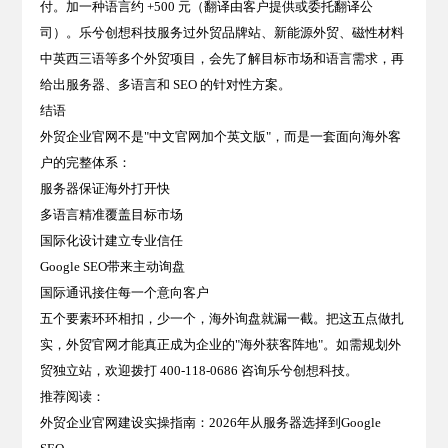
付。加一种语言约 +500 元（翻译由客户提供或委托翻译公
司）。乐兮创想科技服务过外贸品牌站、新能源外贸、磁性材料
中英西三语等多个外贸项目，会先了解目标市场和语言需求，再
给出服务器、多语言和 SEO 的针对性方案。
结语
外贸企业官网不是"中文官网加个英文版"，而是一套面向海外客
户的完整体系：
服务器
保证海外打开快
多语言
精准覆盖目标市场
国际化设计
建立专业信任
Google SEO
带来主动询盘
国际通讯
接住每一个意向客户
五个要素环环相扣，少一个，海外询盘就漏一截。把这五点做扎
实，外贸官网才能真正成为企业的"海外获客阵地"。如需规划外
贸独立站，欢迎拨打
400-118-0686
咨询乐兮创想科技。
推荐阅读：
外贸企业官网建设实操指南：2026年从服务器选择到Google