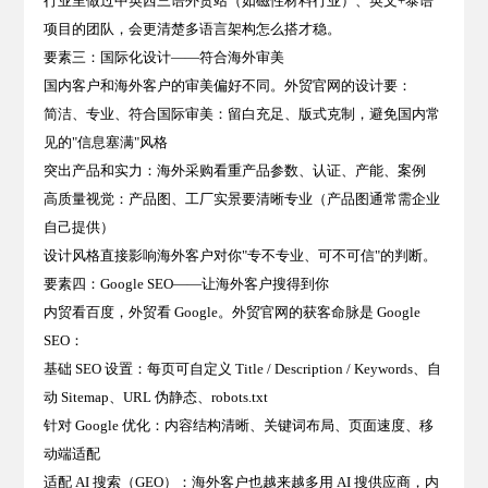
行业里做过中英西三语外贸站（如磁性材料行业）、英文+泰语
项目的团队，会更清楚多语言架构怎么搭才稳。
要素三：国际化设计——符合海外审美
国内客户和海外客户的审美偏好不同。外贸官网的设计要：
简洁、专业、符合国际审美
：留白充足、版式克制，避免国内常
见的"信息塞满"风格
突出产品和实力
：海外采购看重产品参数、认证、产能、案例
高质量视觉
：产品图、工厂实景要清晰专业（产品图通常需企业
自己提供）
设计风格直接影响海外客户对你"专不专业、可不可信"的判断。
要素四：Google SEO——让海外客户搜得到你
内贸看百度，外贸看 Google。外贸官网的获客命脉是
Google
SEO
：
基础 SEO 设置
：每页可自定义 Title / Description / Keywords、自
动 Sitemap、URL 伪静态、robots.txt
针对 Google 优化
：内容结构清晰、关键词布局、页面速度、移
动端适配
适配 AI 搜索（GEO）
：海外客户也越来越多用 AI 搜供应商，内