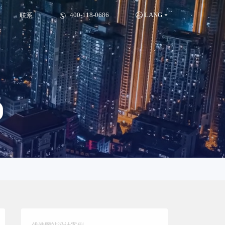
解析：
400-118-0686
LANG
联系