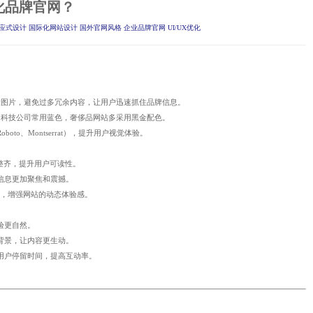
化品牌官网？
应式设计
国际化网站设计
国外官网风格
企业品牌官网
UI/UX优化
量图片，避免过多冗余内容，让用户迅速抓住品牌信息。
如科技公司常用蓝色，奢侈品网站多采用黑金配色。
oboto、Montserrat），提升用户视觉体验。
整齐，提升用户可读性。
屏信息更加聚焦和震撼。
）等方式，增强网站的动态体验感。
验更自然。
背景，让内容更生动。
用户停留时间，提高互动率。