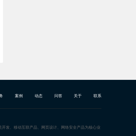
务
案例
动态
问答
关于
联系
统开发、移动互联产品、网页设计、网络安全产品为核心业