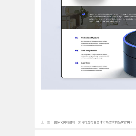
上一篇：
国际化网站建站：如何打造符合全球市场需求的品牌官网？