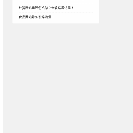
外贸网站建设怎么做？全攻略看这里！
食品网站带你引爆流量！