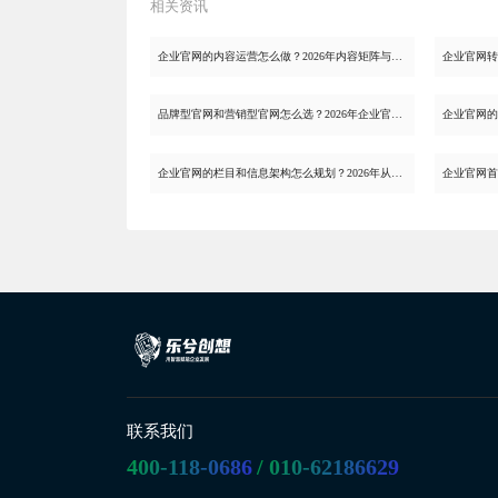
相关资讯
企业官网的内容运营怎么做？2026年内容矩阵与选题规划完整方法
品牌型官网和营销型官网怎么选？2026年企业官网定位与取舍完整指南
企业官网的栏目和信息架构怎么规划？2026年从导航到转化的完整指南
联系我们
400-118-0686
/ 010-62186629