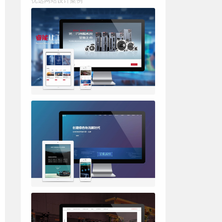
优选网站设计案例