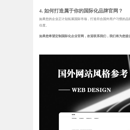
4. 如何打造属于你的国际化品牌官网？
如果您的企业正计划拓展国际市场，打造符合国外用户习惯的品
任度。
如果您希望定制国际化企业官网，欢迎联系我们，我们将为您提