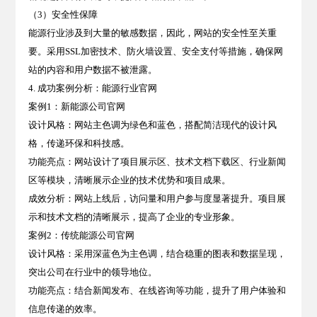
（3）安全性保障
能源行业涉及到大量的敏感数据，因此，网站的
安全性
至关重
要。采用
SSL加密技术
、
防火墙设置
、
安全支付
等措施，确保网
站的内容和用户数据不被泄露。
4. 成功案例分析：能源行业官网
案例1：新能源公司官网
设计风格
：网站主色调为
绿色和蓝色
，搭配简洁现代的设计风
格，传递环保和科技感。
功能亮点
：网站设计了
项目展示区、技术文档下载区、行业新闻
区
等模块，清晰展示企业的技术优势和项目成果。
成效分析
：网站上线后，访问量和用户参与度显著提升。项目展
示和技术文档的清晰展示，提高了企业的专业形象。
案例2：传统能源公司官网
设计风格
：采用
深蓝色
为主色调，结合稳重的图表和数据呈现，
突出公司在行业中的领导地位。
功能亮点
：结合
新闻发布、在线咨询
等功能，提升了用户体验和
信息传递的效率。