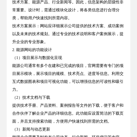
技术方案、能源产品、行业新闻等。因此，信息架构的层级性非
常重要。设计时，需通过
模块化设计
，将各类信息进行合理分
类，帮助用户快速找到所需内容。
技术方案展示
：网站应详细展示公司提供的技术方案、成功案例
以及未来的技术规划。通过专业的
技术说明
和
客户案例
展示，提
升企业的专业形象。
2. 能源网站的功能设计
（1）项目展示与数据化呈现
能源公司通常有多个在建和已完成的项目，官网需要有专门的项
目展示模块，展示项目的
规模、技术亮点、进度等信息
。利用
交
互式数据图表
和
项目可视化
功能，可以增强信息的可读性和吸引
力。
（2）技术文档与下载
提供
技术手册、产品资料
、
案例报告
等文件的下载，便于客户和
合作伙伴了解企业产品的详细信息。此功能应设置简洁的
下载页
面
，并且支持
搜索功能
，方便用户快速找到所需的文档。
（3）新闻与动态更新